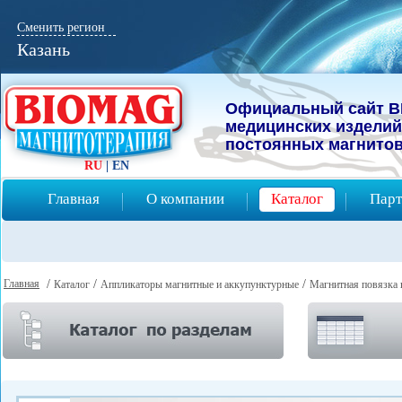
Сменить регион
Казань
Официальный сайт B
мeдицинcких изделий
постоянных магнитов
RU
|
EN
Главная
О компании
Каталог
Парт
Главная
/
/
/
Каталог
Аппликаторы магнитные и аккупунктурные
Магнитная повязка 