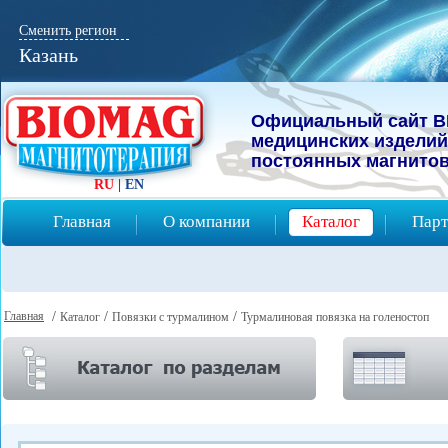
Сменить регион
Казань
Официальный сайт B
мeдицинcких изделий
постоянных магнитов
RU
|
EN
Главная
О компании
Каталог
Парт
Главная
/
/
/
Каталог
Повязки с турмалином
Турмалиновая повязка на голеностоп